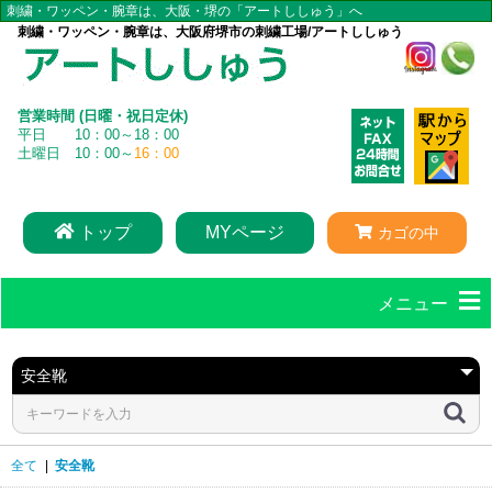
刺繍・ワッペン・腕章は、大阪・堺の「アートししゅう」へ
刺繍・ワッペン・腕章は、大阪府堺市の刺繍工場/アートししゅう
営業時間 (日曜・祝日定休)
平日 10：00～18：00
土曜日 10：00～
16：00
トップ
MYページ
カゴの中
メニュー
全て
|
安全靴