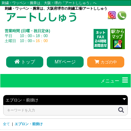
刺繍・ワッペン・腕章は、大阪・堺の「アートししゅう」へ
刺繍・ワッペン・腕章は、大阪府堺市の刺繍工場/アートししゅう
営業時間 (日曜・祝日定休)
平日 10：00～18：00
土曜日 10：00～
16：00
トップ
MYページ
カゴの中
メニュー
全て
|
エプロン・前掛け